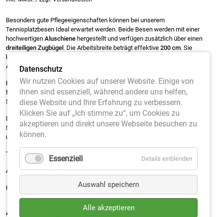
Besonders gute Pflegeeigenschaften können bei unserem
Tennisplatzbesen Ideal erwartet werden. Beide Besen werden mit einer
hochwertigen
Aluschiene
hergestellt und verfügen zusätzlich über einen
dreiteiligen Zugbügel
. Die Arbeitsbreite beträgt effektive
200 cm
. Sie
können zwischen den
Kunststoffborsten
Elaston und der
Naturfaser
Arenga wählen. Hierbei kommt es ganz auf Ihre Präferenzen an.
Datenschutz
Wir nutzen Cookies auf unserer Website. Einige von
Elaston ist eine Kunstfaser, die über harte Borsten verfügt, welche relativ
ihnen sind essenziell, während andere uns helfen,
formstabil bleiben, nassfest und hitzebeständig bis 60 °C sind. Grober
diese Website und Ihre Erfahrung zu verbessern.
Schmutz wird einfach zusammengekehrt.
Klicken Sie auf „Ich stimme zu“, um Cookies zu
Die Arenga Faser ist eine Naturfaser und für mittelgroben bis feinen
akzeptieren und direkt unsere Webseite besuchen zu
Schmutz optimal. Diese Faser richtet sich ebenfalls wieder von alleine auf
können.
und ist feuchtigkeitsresistent.
Technische Daten:
Essenziell
Details einblenden
Arbeitsbreite: 200 cm
Auswahl speichern
Höhe der Borsten: ca. 7 cm
Alle akzeptieren
Ausführung
*