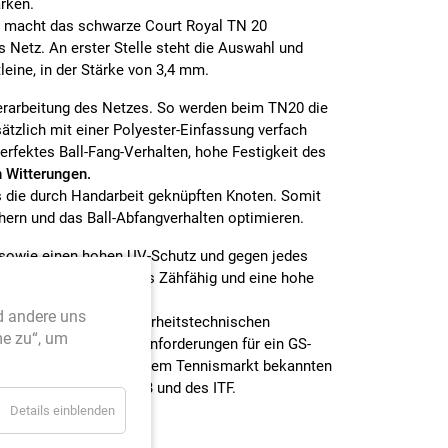
ärken.
 macht das schwarze Court Royal TN 20
 Netz. An erster Stelle steht die Auswahl und
eine, in der Stärke von 3,4 mm.
erarbeitung des Netzes. So werden beim TN20 die
ätzlich mit einer Polyester-Einfassung verfach
erfektes Ball-Fang-Verhalten, hohe Festigkeit des
n Witterungen.
s die durch Handarbeit geknüpften Knoten. Somit
hern und das Ball-Abfangverhalten optimieren.
, sowie einen hohen UV-Schutz und gegen jedes
as Polyethylen besonders Zähfähig und eine hohe
d andere uns
 funktionellen und sicherheitstechnischen
me zu“, um
ußerdem wurden die Anforderungen für ein GS-
tige Produkt, eines auf dem Tennismarkt bekannten
e Anforderungen des DTB und des ITF.
Details einblenden