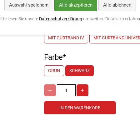
Auswahl speichern
Alle akzeptieren
Alle ablehnen
Gurtband
*
itte lesen Sie unsere
Datenschutzerklärung
um weitere Details zu erfahre
OHNE GURTBAND
MIT GURTBAND I
MI
MIT GURTBAND IV
MIT GURTBAND UNIVE
Farbe
*
GRÜN
SCHWARZ