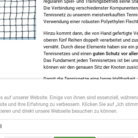
regulären Spiel- und Trainingsbetrieb seine St
Die Verbindung verschiedenster Kompunenten
Tennisnetz zu unserem meistverkauften Tennis
Verwendung einer robusten Polyethylen Flechtl
Hinzu kommt dann, die von Hand gefertigte V
oberen fünf Reihen doppelt verarbeitet und zus
vernäht. Durch diese Elemente haben sie ein p
Tennisnetzes und einen
guten Schutz vor alle
Das Fundament jeden Tennisnetzes ist bei un
können wir den genauen Sitz der Knoten zusic
Damit die Tennisnetze eine lange Haltbarkeit
Wetter gewapnet sind, ist es wichtig, dass d
Bruchdehnung besitzt.
s auf unserer Website. Einige von ihnen sind essenziell, währen
Das Tennisnetz Court Royal TN 20 erfüllt alle
site und Ihre Erfahrung zu verbessern. Klicken Sie auf „Ich stim
Anforderungen nach der DIN EN 1510 Norm. A
ieren und direkt unsere Webseite besuchen zu können.
Sicherheitssiegel erfüllt. Als dieses hochwer
Herstellers, erfüllt das Court Royal Tn 20 all
l