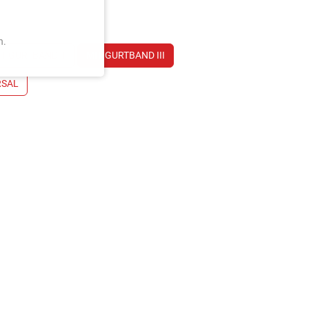
n.
T GURTBAND II
MIT GURTBAND III
RSAL