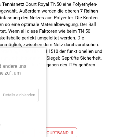
s Tennisnetz Court Royal TN50 eine Polyethylen-
gewählt. Außerdem werden die oberen
7 Reihen
Einfassung des Netzes aus Polyester. Die Knoten
en so eine optimale Materialbewegung. Der Ball
eitet. Wenn all diese Faktoren wie beim TN 50
eitsbälle perfekt umgeleitet werden. Die
unmöglich, zwischen dem Netz durchzurutschen.
orderungen der DIN EN 1510 der funktionellen und
 und erhält somit das Siegel: Geprüfte Sicherheit.
en internationalen Vorgaben des ITFs gehören
d andere uns
me zu“, um
Details einblenden
n.
T GURTBAND II
MIT GURTBAND III