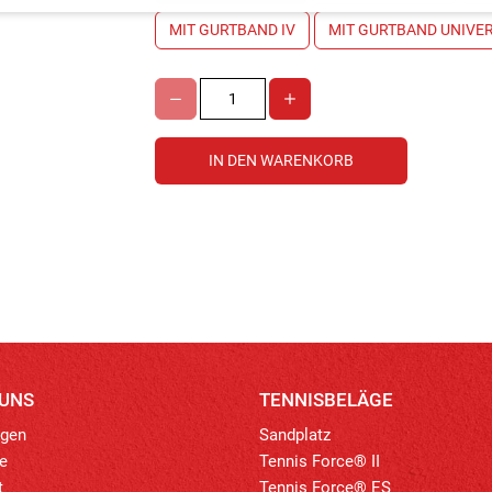
MIT GURTBAND IV
MIT GURTBAND UNIVE
 UNS
TENNISBELÄGE
ngen
Sandplatz
e
Tennis Force® II
t
Tennis Force® ES