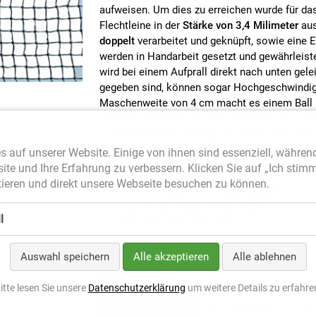
aufweisen. Um dies zu erreichen wurde für da
Flechtleine in der
Stärke von 3,4 Milimeter
aus
doppelt
verarbeitet und geknüpft, sowie eine 
werden in Handarbeit gesetzt und gewährleist
wird bei einem Aufprall direkt nach unten gel
gegeben sind, können sogar Hochgeschwindigk
Maschenweite von 4 cm macht es einem Ball 
Unser Court Royal TN 50 wurde nach allen Anf
sicherheitsrelevanten Eigenschaften überprüfut
Zu den nationalen Vorgaben des DTBs sowie d
s auf unserer Website. Einige von ihnen sind essenziell, währen
unter anderem:
site und Ihre Erfahrung zu verbessern. Klicken Sie auf „Ich stim
ieren und direkt unsere Webseite besuchen zu können.
12,7 m Länge für ein Doppelspielfeld
1,07 m Höhe des Tennisnetzes
l
Maschenweite von 4 cm
Auswahl speichern
Alle akzeptieren
Alle ablehnen
Gurtband
*
itte lesen Sie unsere
Datenschutzerklärung
um weitere Details zu erfahre
OHNE GURTBAND
MIT GURTBAND I
MI