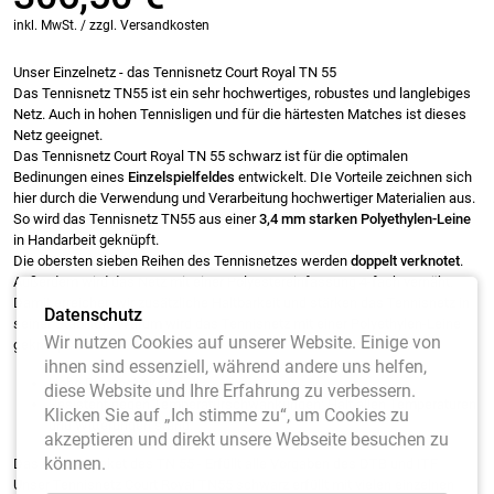
inkl. MwSt. / zzgl. Versandkosten
Unser Einzelnetz - das Tennisnetz Court Royal TN 55
Das Tennisnetz TN55 ist ein sehr hochwertiges, robustes und langlebiges
Netz. Auch in hohen Tennisligen und für die härtesten Matches ist dieses
Netz geeignet.
Das Tennisnetz Court Royal TN 55 schwarz ist für die optimalen
Bedinungen eines
Einzelspielfeldes
entwickelt. DIe Vorteile zeichnen sich
hier durch die Verwendung und Verarbeitung hochwertiger Materialien aus.
So wird das Tennisnetz TN55 aus einer
3,4 mm starken Polyethylen-Leine
in Handarbeit geknüpft.
Die obersten sieben Reihen des Tennisnetzes werden
doppelt verknotet
.
Außerdem wird das Netz mit einer Polyestereinfassung 4-fach vernäht.
Damit erreichen wir zusätzliche Haltbarkeit und stärken das Tennisnetz in
Datenschutz
seiner Stabilität. Warum wird das Tennisnetz mit einer Polyethylen-Leine
Wir nutzen Cookies auf unserer Website. Einige von
geknüfpt:
ihnen sind essenziell, während andere uns helfen,
Hohe Rissfestigkeit
diese Website und Ihre Erfahrung zu verbessern.
Resistent gegen Temperaturschwankungen: Hält allen Temperaturen
Klicken Sie auf „Ich stimme zu“, um Cookies zu
und Witterungen stand.
akzeptieren und direkt unsere Webseite besuchen zu
können.
Das Gesamtpaket des TN 55 - Erfüllt alle Vorgaben des DTB und ITF
Unser Tennisnetz Court Royal TN55 schwarz erfüllt mit vielen einzelnen