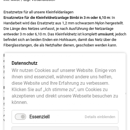
Ersatznetze für all unsere Kleinfeldanlagen
Ersatznetze für die Kleinfeldnetzanlage Bimbi in 3 m oder 6,10 m
: In
Handarbeit wird das Ersatznetz aus 1,2 mm schwarzem Nylon hergestellt.
Die Länge des Netzes umfasst, je nach Ausführung der Netzanlage
entweder 3 m oder 6,10 m. Das Kleinfeldnetz ist komplett
umsäumt
, jedoch
befindet sich an beiden Enden ein Hohlsaum, damit das Netz über die
Fiberglasstangen, die als Netzhalter dienen, geschoben werden kann.
E
rsatznetz für die Kleinfeld-Tennisanlagen in 6,10 m:
Das Ersatznetz für
diese Tennisnlage wird aus 1,5 mm starkem Polypropylen in Handarbeit
Datenschutz
gefertigt. Die Maschenweite des Netztes ist quadratisch mit 30 mm. Das
Wir nutzen Cookies auf unserer Website. Einige von
Stirnband in 38 mm breite, sowie die Seitentasche von 76 mm breite sind
ihnen sind essenziell, während andere uns helfen,
doppelt vernäht. Das Tennisnetz unten ist ohne Bindung.
diese Website und Ihre Erfahrung zu verbessern.
Ersatznetz für die Kindernetzanlage Alu:
Dieses doppelt vernähte
Klicken Sie auf „Ich stimme zu“, um Cookies zu
Tennisnetz wird knotenlos aus 1,5 mm starke Polyproylen hergestellt. Auch
akzeptieren und direkt unsere Webseite besuchen zu
hier verfügen wir über eine quadratische Maschenweite von 30 mm. Die
können.
Seiten- und Unterkanten sind vernäht. Die Maße der Stirnseite beträgt hier
76 mm. Die Plane hat eine Dicke von 0,35 mm.
Alle abgebildeten Fotos sind nur Anhaltspunkte. Die Netze können je nach
Essenziell
Details einblenden
Verfügbarkeit andere Farben oder Aufdrucke aufweisen.