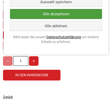
Auswahl speichern
Tennisanlagen Bimbi
*
Alle akzeptieren
ERSATZNETZ FÜR KLEINFELDNETZANLAGE BIMBI 3M
ERSATZNETZ FÜR KLEINFELDNETZANLAGE BIMBI 6,10 M
Alle ablehnen
ERSATZNETZ FÜR KLEINFELDANLAGE BIMBI 6,10 M
Bitte lesen Sie unsere
Datenschutzerklärung
um weitere
Details zu erfahren.
ERSATZNETZ FÜR KINDERNETZANLAGE 6,10 M
Zurück