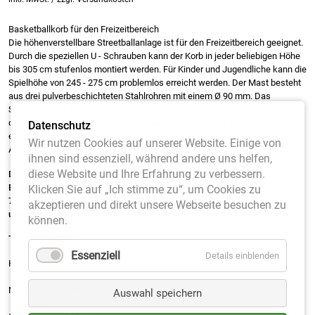
Basketballkorb für den Freizeitbereich
Die höhenverstellbare Streetballanlage ist für den Freizeitbereich geeignet.
Durch die speziellen U - Schrauben kann der Korb in jeder beliebigen Höhe
bis 305 cm stufenlos montiert werden. Für Kinder und Jugendliche kann die
Spielhöhe von 245 - 275 cm problemlos erreicht werden. Der Mast besteht
aus drei pulverbeschichteten Stahlrohren mit einem Ø 90 mm. Das
Spielbrett mit 112 x 73 cm besteht aus Kunststoff und hat eine Stärke von
ca. 2 mm. Der Ring mit Ø 45 cm besteht aus massivem Stahl und ist mit
Datenschutz
einem witterungsbeständigem Tricolor Nylonnetz ausgestattet. Die
Wir nutzen Cookies auf unserer Website. Einige von
Ausladung vom Mast zum Spielbrett beträgt ca. 60 cm.
ihnen sind essenziell, während andere uns helfen,
diese Website und Ihre Erfahrung zu verbessern.
Die Anlage wurde speziell für das Einbetonieren oder Eingraben in den
Erdboden angefertigt. Zuvor sollte ein Loch mit Ø 60 cm und Tiefe von ca.
Klicken Sie auf „Ich stimme zu“, um Cookies zu
70 cm gegraben werden. Nach dem Betonieren sollte die Anlage 60 cm
akzeptieren und direkt unsere Webseite besuchen zu
unterhalb und 260 cm oberhalb des Bodens befinden.
können.
Technische Daten:
Essenziell
Details einblenden
Höhe: bis 305 cm
Mast Ø: ca. 90 mm
Auswahl speichern