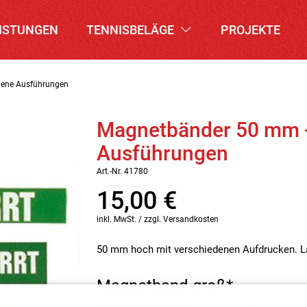
ISTUNGEN
TENNISBELÄGE
PROJEKTE
dene Ausführungen
Magnetbänder 50 mm -
Ausführungen
Art.-Nr. 41780
15,00
€
inkl. MwSt. / zzgl. Versandkosten
50 mm hoch mit verschiedenen Aufdrucken. L
Magnetband groß
*