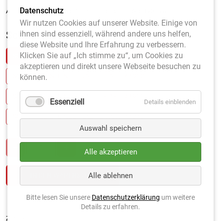
Datenschutz
Aus Acrylglas 4 mm, weiß durchscheinend, Höhe 120 mm.
Wir nutzen Cookies auf unserer Website. Einige von
ihnen sind essenziell, während andere uns helfen,
Schaukasten
*
diese Website und Ihre Erfahrung zu verbessern.
Klicken Sie auf „Ich stimme zu“, um Cookies zu
SCHRIFTLEISTE NEUTRAL FÜR ART. 41920
akzeptieren und direkt unsere Webseite besuchen zu
SCHRIFTLEISTE NEUTRAL FÜR ART. 41930
können.
SCHRIFTLEISTE NEUTRAL FÜR ART. 41933
Essenziell
Details einblenden
SCHRIFTLEISTE NEUTRAL FÜR ART. 41940
Auswahl speichern
Alle akzeptieren
Alle ablehnen
Bitte lesen Sie unsere
Datenschutzerklärung
um weitere
Details zu erfahren.
Zurück