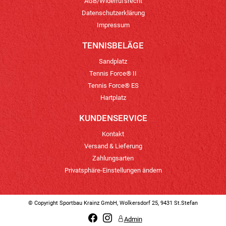
AGB/Widerrufsrecht
Datenschutzerklärung
Impressum
TENNISBELÄGE
Sandplatz
Tennis Force® II
Tennis Force® ES
Hartplatz
KUNDENSERVICE
Kontakt
Versand & Lieferung
Zahlungsarten
Privatsphäre-Einstellungen ändern
© Copyright Sportbau Krainz GmbH, Wolkersdorf 25, 9431 St.Stefan
Admin