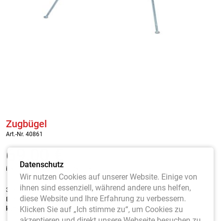
Zugbügel
Art.-Nr. 40861
69,00
€
Datenschutz
inkl. MwSt. / zzgl. Versandkosten
Wir nutzen Cookies auf unserer Website. Einige von
ihnen sind essenziell, während andere uns helfen,
3-teiliger Zugbügel aus Aluminium, steckbar für alle Tennisplatzbesen,
diese Website und Ihre Erfahrung zu verbessern.
Bürstenmatten und Holz-Schleppnetze. Mit
rotem
Klicken Sie auf „Ich stimme zu“, um Cookies zu
kunststoffbeschichtetem Griff.
akzeptieren und direkt unsere Webseite besuchen zu