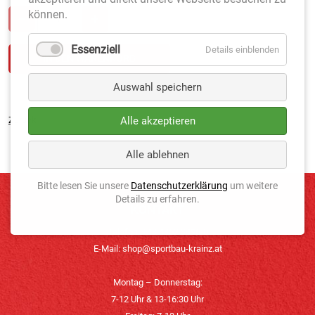
können.
Essenziell
Details einblenden
Auswahl speichern
Alle akzeptieren
Zurück
Alle ablehnen
Bitte lesen Sie unsere
Datenschutzerklärung
um weitere
Details zu erfahren.
KONTAKT
Telefon: +43 4352 3496-0
E-Mail:
shop@sportbau-krainz.at
Montag – Donnerstag:
7-12 Uhr & 13-16:30 Uhr