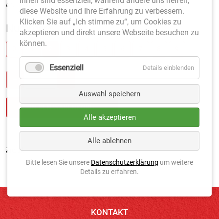
ihnen sind essenziell, während andere uns helfen,
an.
diese Website und Ihre Erfahrung zu verbessern.
Klicken Sie auf „Ich stimme zu“, um Cookies zu
Nummer
*
akzeptieren und direkt unsere Webseite besuchen zu
können.
0
1
2
3
4
5
6
7
8
9
Essenziell
Details einblenden
Auswahl speichern
Alle akzeptieren
Alle ablehnen
Zurück
Bitte lesen Sie unsere
Datenschutzerklärung
um weitere
Details zu erfahren.
KONTAKT