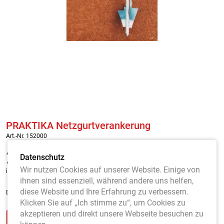
PRAKTIKA Netzgurtverankerung
Art.-Nr. 152000
28,50
€
Datenschutz
Wir nutzen Cookies auf unserer Website. Einige von
inkl. MwSt. / zzgl. Versandkosten
ihnen sind essenziell, während andere uns helfen,
diese Website und Ihre Erfahrung zu verbessern.
Die PRAKTIKA Netzgurtverankerung ist aus der Praxis entstanden.
Klicken Sie auf „Ich stimme zu“, um Cookies zu
akzeptieren und direkt unsere Webseite besuchen zu