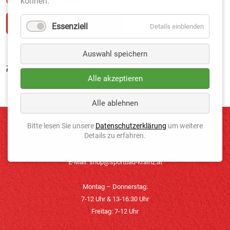
können.
Essenziell
Details einblenden
Auswahl speichern
Zurück
Alle akzeptieren
Alle ablehnen
Bitte lesen Sie unsere
Datenschutzerklärung
um weitere
KONTAKT
Details zu erfahren.
Telefon: +43 4352 3496-0
E-Mail:
shop@sportbau-krainz.at
Montag – Donnerstag:
7-12 Uhr & 13-16:30 Uhr
Freitag: 7-12 Uhr